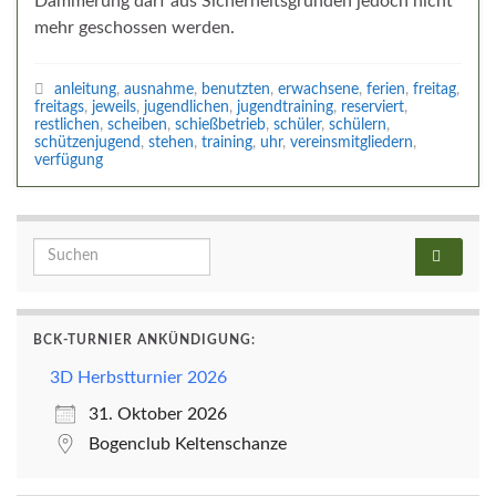
Dämmerung darf aus Sicherheitsgründen jedoch nicht
mehr geschossen werden.
anleitung
,
ausnahme
,
benutzten
,
erwachsene
,
ferien
,
freitag
,
freitags
,
jeweils
,
jugendlichen
,
jugendtraining
,
reserviert
,
restlichen
,
scheiben
,
schießbetrieb
,
schüler
,
schülern
,
schützenjugend
,
stehen
,
training
,
uhr
,
vereinsmitgliedern
,
verfügung
Search for:
BCK-TURNIER ANKÜNDIGUNG:
3D Herbstturnier 2026
31. Oktober 2026
Bogenclub Keltenschanze