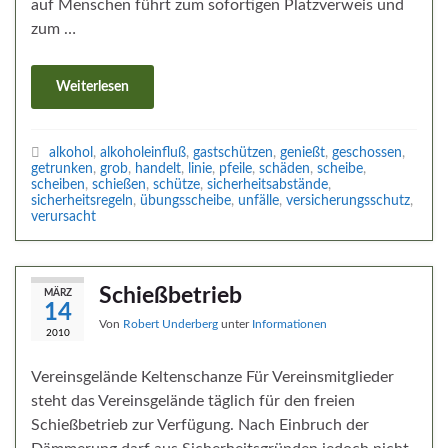
auf Menschen führt zum sofortigen Platzverweis und
zum …
Weiterlesen
alkohol
,
alkoholeinfluß
,
gastschützen
,
genießt
,
geschossen
,
getrunken
,
grob
,
handelt
,
linie
,
pfeile
,
schäden
,
scheibe
,
scheiben
,
schießen
,
schütze
,
sicherheitsabstände
,
sicherheitsregeln
,
übungsscheibe
,
unfälle
,
versicherungsschutz
,
verursacht
Schießbetrieb
MÄRZ
14
Von
Robert Underberg
unter
Informationen
2010
Vereinsgelände Keltenschanze Für Vereinsmitglieder
steht das Vereinsgelände täglich für den freien
Schießbetrieb zur Verfügung. Nach Einbruch der