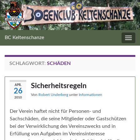
BC Keltenschanze
Navig
umsc
SCHLAGWORT:
SCHÄDEN
Sicherheitsregeln
APR.
26
Von
Robert Underberg
unter
Informationen
2010
Der Verein haftet nicht für Personen- und
Sachschäden, die seine Mitglieder oder Gastschützen
bei der Verwirklichung des Vereinszwecks und in
Erfüllung von Aufgaben im Vereinsinteresse