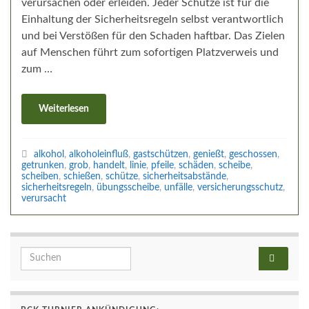
verursachen oder erleiden. Jeder Schütze ist für die
Einhaltung der Sicherheitsregeln selbst verantwortlich
und bei Verstößen für den Schaden haftbar. Das Zielen
auf Menschen führt zum sofortigen Platzverweis und
zum …
Weiterlesen
alkohol
,
alkoholeinfluß
,
gastschützen
,
genießt
,
geschossen
,
getrunken
,
grob
,
handelt
,
linie
,
pfeile
,
schäden
,
scheibe
,
scheiben
,
schießen
,
schütze
,
sicherheitsabstände
,
sicherheitsregeln
,
übungsscheibe
,
unfälle
,
versicherungsschutz
,
verursacht
Search for: