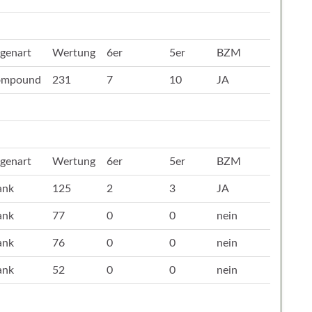
genart
Wertung
6er
5er
BZM
ompound
231
7
10
JA
genart
Wertung
6er
5er
BZM
ank
125
2
3
JA
ank
77
0
0
nein
ank
76
0
0
nein
ank
52
0
0
nein