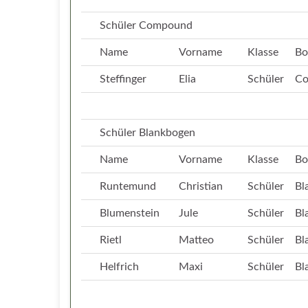
Schüler Compound
Name
Vorname
Klasse
Bo
Steffinger
Elia
Schüler
C
Schüler Blankbogen
Name
Vorname
Klasse
Bo
Runtemund
Christian
Schüler
Bl
Blumenstein
Jule
Schüler
Bl
Rietl
Matteo
Schüler
Bl
Helfrich
Maxi
Schüler
Bl