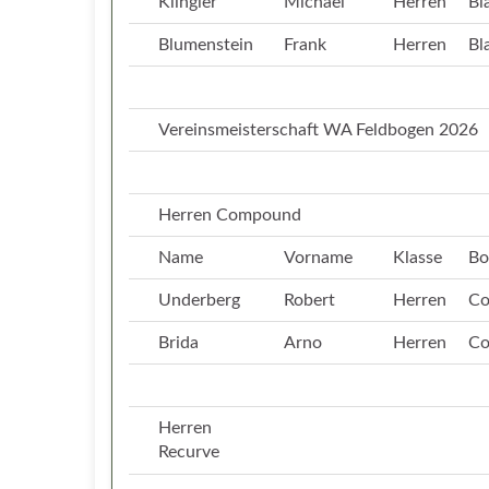
Klingler
Michael
Herren
Bl
Blumenstein
Frank
Herren
Bl
Vereinsmeisterschaft WA Feldbogen 2026
Herren Compound
Name
Vorname
Klasse
Bo
Underberg
Robert
Herren
C
Brida
Arno
Herren
C
Herren
Recurve