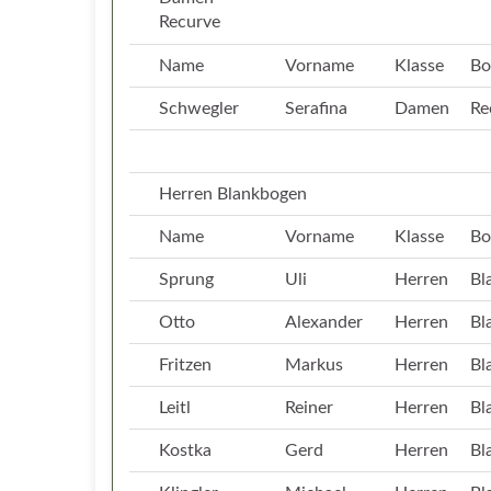
Recurve
Name
Vorname
Klasse
Bo
Schwegler
Serafina
Damen
Re
Herren Blankbogen
Name
Vorname
Klasse
Bo
Sprung
Uli
Herren
Bl
Otto
Alexander
Herren
Bl
Fritzen
Markus
Herren
Bl
Leitl
Reiner
Herren
Bl
Kostka
Gerd
Herren
Bl