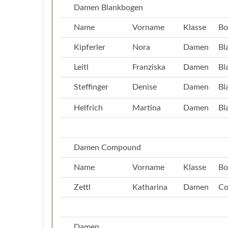
Damen Blankbogen
Name
Vorname
Klasse
Bo
Kipferler
Nora
Damen
Bl
Leitl
Franziska
Damen
Bl
Steffinger
Denise
Damen
Bl
Helfrich
Martina
Damen
Bl
Damen Compound
Name
Vorname
Klasse
Bo
Zettl
Katharina
Damen
C
Damen