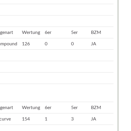
genart
Wertung
6er
5er
BZM
ompound
126
0
0
JA
genart
Wertung
6er
5er
BZM
curve
154
1
3
JA