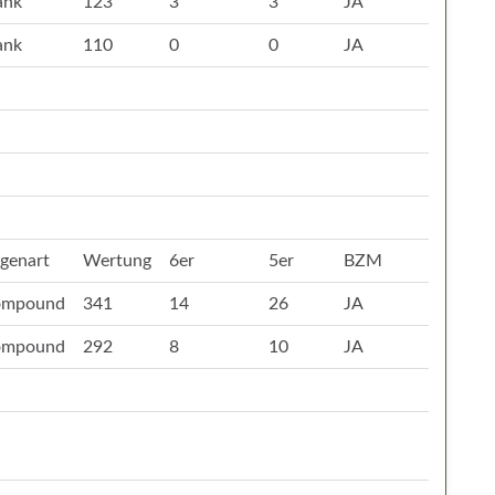
ank
123
3
3
JA
ank
110
0
0
JA
genart
Wertung
6er
5er
BZM
ompound
341
14
26
JA
ompound
292
8
10
JA