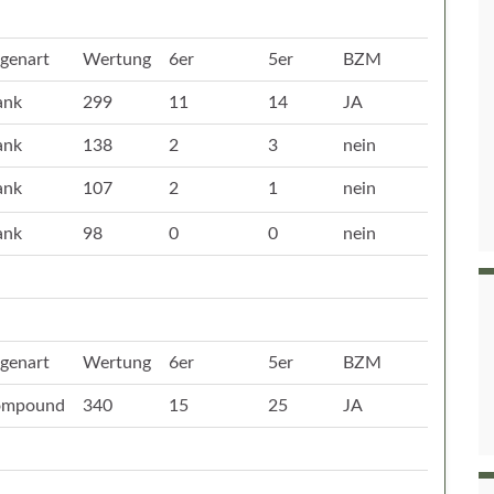
genart
Wertung
6er
5er
BZM
ank
299
11
14
JA
ank
138
2
3
nein
ank
107
2
1
nein
ank
98
0
0
nein
genart
Wertung
6er
5er
BZM
ompound
340
15
25
JA