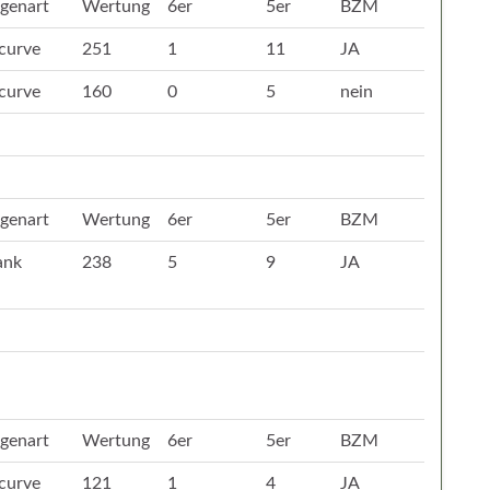
genart
Wertung
6er
5er
BZM
curve
251
1
11
JA
curve
160
0
5
nein
genart
Wertung
6er
5er
BZM
ank
238
5
9
JA
genart
Wertung
6er
5er
BZM
curve
121
1
4
JA