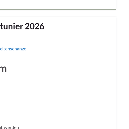
stunier 2026
Keltenschanze
am
ht werden