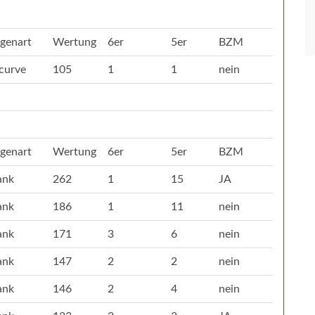
genart
Wertung
6er
5er
BZM
curve
105
1
1
nein
genart
Wertung
6er
5er
BZM
ank
262
1
15
JA
ank
186
1
11
nein
ank
171
3
6
nein
ank
147
2
2
nein
ank
146
2
4
nein