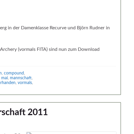
erg in der Damenklasse Recurve und Björn Rudner in
d Archery (vormals FITA) sind nun zum Download
m
,
compound
,
,
mai
,
mannschaft
,
orhanden
,
vormals
,
rschaft 2011