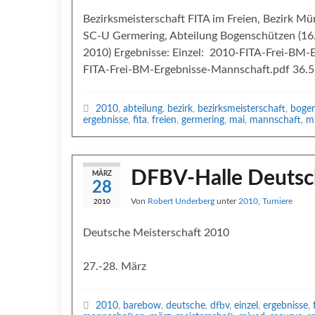
Bezirksmeisterschaft FITA im Freien, Bezirk M
SC-U Germering, Abteilung Bogenschützen (16
2010) Ergebnisse: Einzel: 2010-FITA-Frei-BM-
FITA-Frei-BM-Ergebnisse-Mannschaft.pdf 36.
2010
,
abteilung
,
bezirk
,
bezirksmeisterschaft
,
boge
ergebnisse
,
fita
,
freien
,
germering
,
mai
,
mannschaft
,
m
DFBV-Halle Deutsc
MÄRZ
28
Von
Robert Underberg
unter
2010
,
Turniere
2010
Deutsche Meisterschaft 2010
27.-28. März
2010
,
barebow
,
deutsche
,
dfbv
,
einzel
,
ergebnisse
,