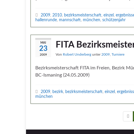
2009
,
2010
,
bezirksmeisterschaft
,
einzel
,
ergebniss
hallenrunde
,
mannschaft
,
münchen
,
schützenjahr
FITA Bezirksmeiste
MAI
23
Von
Robert Underberg
unter
2009
,
Turniere
2009
Bezirksmeisterschaft FITA im Freien, Bezirk M
BC-Ismaning (24.05.2009)
2009
,
bezirk
,
bezirksmeisterschaft
,
einzel
,
ergebnis
münchen