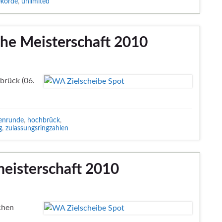
ekorde
,
unlimited
che Meisterschaft 2010
brück (06.
lenrunde
,
hochbrück
,
g
,
zulassungsringzahlen
meisterschaft 2010
chen