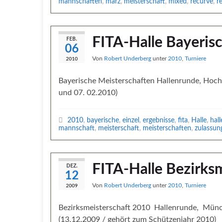
mannschaften
,
märz
,
meisterschaft
,
mixed
,
recurve
,
r
FITA-Halle Bayeris
FEB.
06
Von
Robert Underberg
unter
2010
,
Turniere
2010
Bayerische Meisterschaften Hallenrunde, Hoch
und 07. 02.2010)
2010
,
bayerische
,
einzel
,
ergebnisse
,
fita
,
Halle
,
hal
mannschaft
,
meisterschaft
,
meisterschaften
,
zulassun
FITA-Halle Bezirks
DEZ.
12
Von
Robert Underberg
unter
2010
,
Turniere
2009
Bezirksmeisterschaft 2010 Hallenrunde, Mün
(13.12.2009 / gehört zum Schützenjahr 2010)