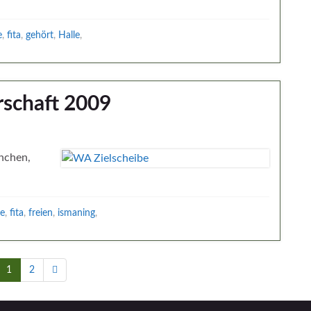
e
,
fita
,
gehört
,
Halle
,
rschaft 2009
ünchen,
se
,
fita
,
freien
,
ismaning
,
1
2