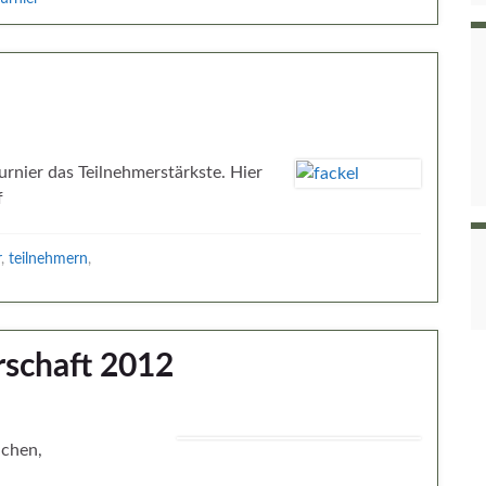
urnier das Teilnehmerstärkste. Hier
f
r
,
teilnehmern
,
rschaft 2012
nchen,