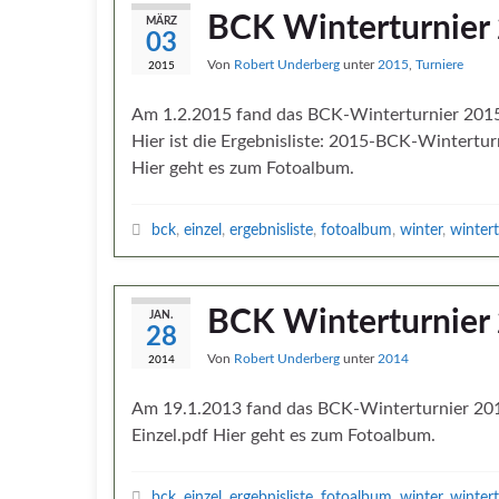
BCK Winterturnier
MÄRZ
03
Von
Robert Underberg
unter
2015
,
Turniere
2015
Am 1.2.2015 fand das BCK-Winterturnier 2015 
Hier ist die Ergebnisliste: 2015-BCK-Wintertur
Hier geht es zum Fotoalbum.
bck
,
einzel
,
ergebnisliste
,
fotoalbum
,
winter
,
wintert
BCK Winterturnier
JAN.
28
Von
Robert Underberg
unter
2014
2014
Am 19.1.2013 fand das BCK-Winterturnier 2014 
Einzel.pdf Hier geht es zum Fotoalbum.
bck
,
einzel
,
ergebnisliste
,
fotoalbum
,
winter
,
wintert