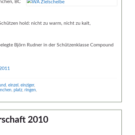
ünchen, BC
hützen hold: nicht zu warm, nicht zu kalt,
 belegte Björn Rudner in der Schützenklasse Compound
und
,
einzel
,
einziger
,
nchen
,
platz
,
ringen
,
rschaft 2010