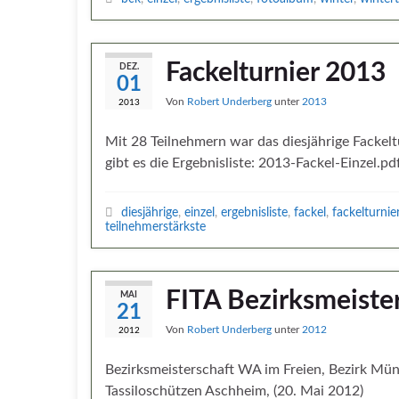
Fackelturnier 2013
DEZ.
01
Von
Robert Underberg
unter
2013
2013
Mit 28 Teilnehmern war das diesjährige Fackelt
gibt es die Ergebnisliste: 2013-Fackel-Einzel.pd
diesjährige
,
einzel
,
ergebnisliste
,
fackel
,
fackelturnie
teilnehmerstärkste
FITA Bezirksmeiste
MAI
21
Von
Robert Underberg
unter
2012
2012
Bezirksmeisterschaft WA im Freien, Bezirk Mü
Tassiloschützen Aschheim, (20. Mai 2012)