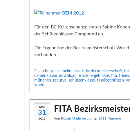
Für den BC Keltenschanze traten Sabine Koneb
der Schützenklasse Compound an.
Die Ergebnisse der Bezirksmeisterschaft Worl
vorhanden.
archery
,
aschheim
,
bezirk
,
bezirksmeisterschaft
,
bz
damenklasse
,
download
,
einzel
,
ergebnisse
,
fita
,
freien
münchen
,
recurve
,
schützenklasse
,
tassiloschützen
,
v
world
FITA Bezirksmeiste
MAI
31
Von
Robert Underberg
unter
2011
,
Turniere
2011