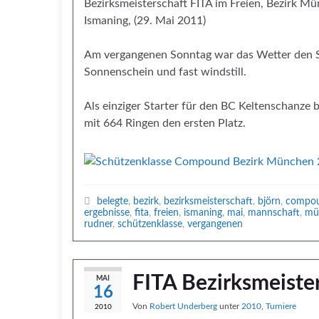
Bezirksmeisterschaft FITA im Freien, Bezirk M
Ismaning, (29. Mai 2011)
Am vergangenen Sonntag war das Wetter den Sc
Sonnenschein und fast windstill.
Als einziger Starter für den BC Keltenschanze
mit 664 Ringen den ersten Platz.
belegte
,
bezirk
,
bezirksmeisterschaft
,
björn
,
compo
ergebnisse
,
fita
,
freien
,
ismaning
,
mai
,
mannschaft
,
mü
rudner
,
schützenklasse
,
vergangenen
FITA Bezirksmeiste
MAI
16
Von
Robert Underberg
unter
2010
,
Turniere
2010