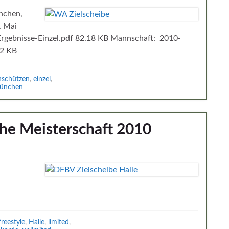
ünchen,
. Mai
Ergebnisse-Einzel.pdf 82.18 KB Mannschaft: 2010-
52 KB
nschützen
,
einzel
,
ünchen
he Meisterschaft 2010
freestyle
,
Halle
,
limited
,