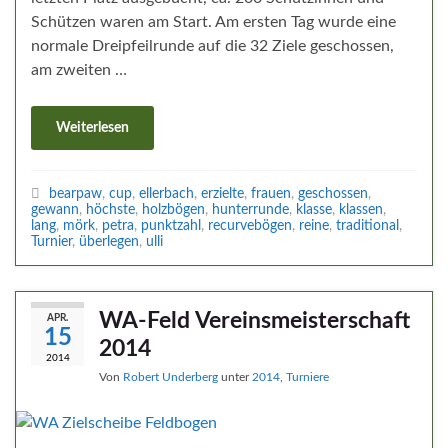
Schützen waren am Start. Am ersten Tag wurde eine
normale Dreipfeilrunde auf die 32 Ziele geschossen,
am zweiten …
Weiterlesen
bearpaw
,
cup
,
ellerbach
,
erzielte
,
frauen
,
geschossen
,
gewann
,
höchste
,
holzbögen
,
hunterrunde
,
klasse
,
klassen
,
lang
,
mörk
,
petra
,
punktzahl
,
recurvebögen
,
reine
,
traditional
,
Turnier
,
überlegen
,
ulli
WA-Feld Vereinsmeisterschaft
APR.
15
2014
2014
Von
Robert Underberg
unter
2014
,
Turniere