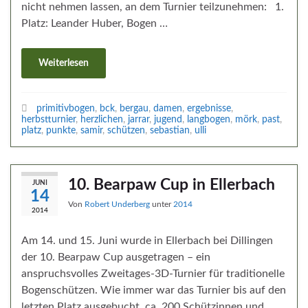
nicht nehmen lassen, an dem Turnier teilzunehmen: 1.
Platz: Leander Huber, Bogen …
Weiterlesen
primitivbogen
,
bck
,
bergau
,
damen
,
ergebnisse
,
herbstturnier
,
herzlichen
,
jarrar
,
jugend
,
langbogen
,
mörk
,
past
,
platz
,
punkte
,
samir
,
schützen
,
sebastian
,
ulli
10. Bearpaw Cup in Ellerbach
JUNI
14
Von
Robert Underberg
unter
2014
2014
Am 14. und 15. Juni wurde in Ellerbach bei Dillingen
der 10. Bearpaw Cup ausgetragen – ein
anspruchsvolles Zweitages-3D-Turnier für traditionelle
Bogenschützen. Wie immer war das Turnier bis auf den
letzten Platz ausgebucht, ca. 200 Schützinnen und