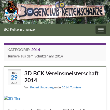
BC Keltenschanze
Navig
umsc
KATEGORIE:
2014
Turniere aus dem Schützenjahr 2014
3D BCK Vereinsmeisterschaft
SEP.
29
2014
2014
Von
Robert Underberg
unter
2014
,
Turniere