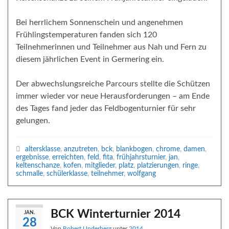
Bei herrlichem Sonnenschein und angenehmen
Frühlingstemperaturen fanden sich 120
Teilnehmerinnen und Teilnehmer aus Nah und Fern zu
diesem jährlichen Event in Germering ein.
Der abwechslungsreiche Parcours stellte die Schützen
immer wieder vor neue Herausforderungen – am Ende
des Tages fand jeder das Feldbogenturnier für sehr
gelungen.
altersklasse
,
anzutreten
,
bck
,
blankbogen
,
chrome
,
damen
,
ergebnisse
,
erreichten
,
feld
,
fita
,
frühjahrsturnier
,
jan
,
keltenschanze
,
kofen
,
mitglieder
,
platz
,
platzierungen
,
ringe
,
schmalle
,
schülerklasse
,
teilnehmer
,
wolfgang
BCK Winterturnier 2014
JAN.
28
Von
Robert Underberg
unter
2014