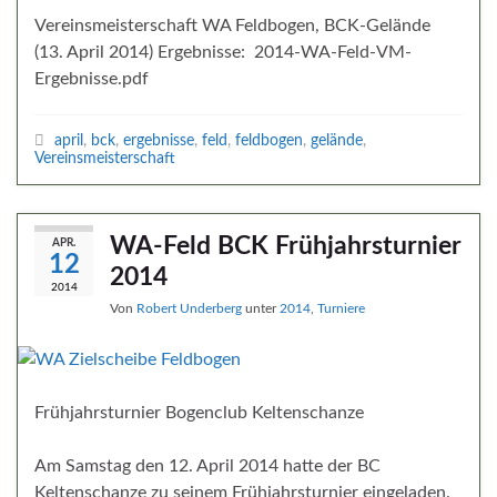
Vereinsmeisterschaft WA Feldbogen, BCK-Gelände
(13. April 2014) Ergebnisse: 2014-WA-Feld-VM-
Ergebnisse.pdf
april
,
bck
,
ergebnisse
,
feld
,
feldbogen
,
gelände
,
Vereinsmeisterschaft
WA-Feld BCK Frühjahrsturnier
APR.
12
2014
2014
Von
Robert Underberg
unter
2014
,
Turniere
Frühjahrsturnier Bogenclub Keltenschanze
Am Samstag den 12. April 2014 hatte der BC
Keltenschanze zu seinem Frühjahrsturnier eingeladen.