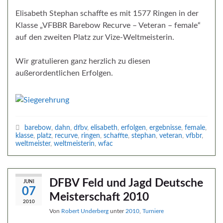
Elisabeth Stephan schaffte es mit 1577 Ringen in der
Klasse „VFBBR Barebow Recurve – Veteran – female“
auf den zweiten Platz zur Vize-Weltmeisterin.
Wir gratulieren ganz herzlich zu diesen
außerordentlichen Erfolgen.
barebow
,
dahn
,
dfbv
,
elisabeth
,
erfolgen
,
ergebnisse
,
female
,
klasse
,
platz
,
recurve
,
ringen
,
schaffte
,
stephan
,
veteran
,
vfbbr
,
weltmeister
,
weltmeisterin
,
wfac
DFBV Feld und Jagd Deutsche
JUNI
07
Meisterschaft 2010
2010
Von
Robert Underberg
unter
2010
,
Turniere