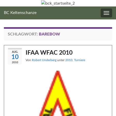
BC Keltenschanze
Navig
umsc
SCHLAGWORT:
BAREBOW
IFAA WFAC 2010
AUG.
10
Von
Robert Underberg
unter
2010
,
Turniere
2010