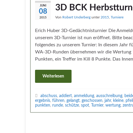
3D BCK Herbstturn
JUNI
08
Von
Robert Underberg
unter
2015
,
Turniere
2015
Erich Huber 3D-Gedächtnisturnier Die Anmeld
unserem 3D-Turnier ist nun eröffnet. Bitte bea
folgendes zu unserem Turnier: In diesem Jahr f
WA-3D-Runden übernehmen wir die Wertung 11-
Punkten, ein Treffer im Kill 8 Punkte. Das Inne
Weiterlesen
abschuss
,
addiert
,
anmeldung
,
ausschreibung
,
beid
ergebnis
,
führen
,
gelangt
,
geschossen
,
jahr
,
kleine
,
pfei
punkten
,
runde
,
schütze
,
spot
,
Turnier
,
wertung
,
zent