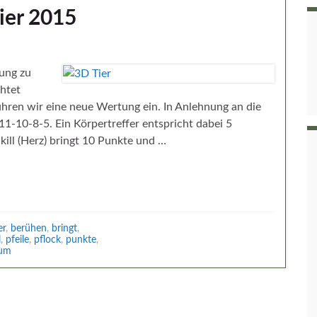
ier 2015
ung zu
chtet
ühren wir eine neue Wertung ein. In Anlehnung an die
10-8-5. Ein Körpertreffer entspricht dabei 5
nkill (Herz) bringt 10 Punkte und …
er
,
berühen
,
bringt
,
l
,
pfeile
,
pflock
,
punkte
,
rum