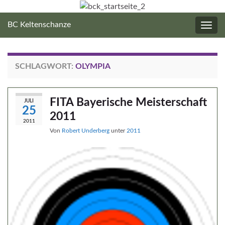
BC Keltenschanze
Navig
umsc
SCHLAGWORT:
OLYMPIA
FITA Bayerische Meisterschaft
JULI
25
2011
2011
Von
Robert Underberg
unter
2011