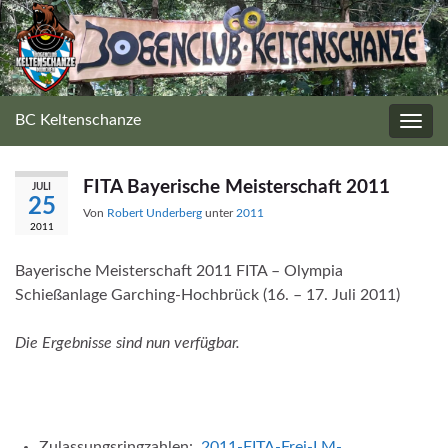
BC Keltenschanze
Navig
umsc
FITA Bayerische Meisterschaft 2011
JULI
25
Von
Robert Underberg
unter
2011
2011
Bayerische Meisterschaft 2011 FITA – Olympia
Schießanlage Garching-Hochbrück (16. – 17. Juli 2011)
Die Ergebnisse sind nun verfügbar.
Zulassungsringzahlen:
2011-FITA-Frei-LM-