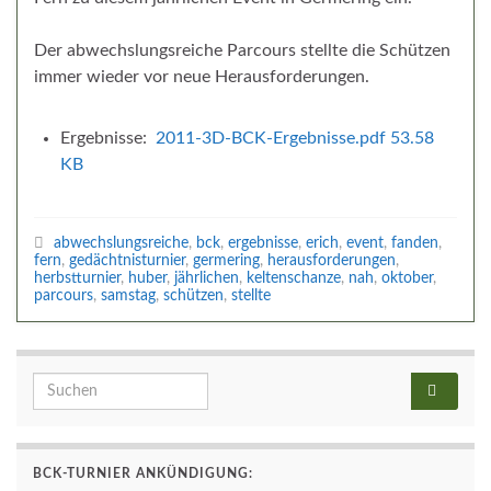
Der abwechslungsreiche Parcours stellte die Schützen
immer wieder vor neue Herausforderungen.
Ergebnisse:
2011-3D-BCK-Ergebnisse.pdf
53.58
KB
abwechslungsreiche
,
bck
,
ergebnisse
,
erich
,
event
,
fanden
,
fern
,
gedächtnisturnier
,
germering
,
herausforderungen
,
herbstturnier
,
huber
,
jährlichen
,
keltenschanze
,
nah
,
oktober
,
parcours
,
samstag
,
schützen
,
stellte
Search for:
BCK-TURNIER ANKÜNDIGUNG: