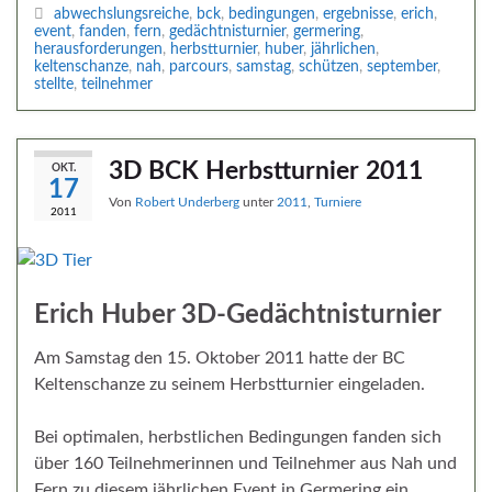
abwechslungsreiche
,
bck
,
bedingungen
,
ergebnisse
,
erich
,
event
,
fanden
,
fern
,
gedächtnisturnier
,
germering
,
herausforderungen
,
herbstturnier
,
huber
,
jährlichen
,
keltenschanze
,
nah
,
parcours
,
samstag
,
schützen
,
september
,
stellte
,
teilnehmer
3D BCK Herbstturnier 2011
OKT.
17
Von
Robert Underberg
unter
2011
,
Turniere
2011
Erich Huber 3D-Gedächtnisturnier
Am Samstag den 15. Oktober 2011 hatte der BC
Keltenschanze zu seinem Herbstturnier eingeladen.
Bei optimalen, herbstlichen Bedingungen fanden sich
über 160 Teilnehmerinnen und Teilnehmer aus Nah und
Fern zu diesem jährlichen Event in Germering ein.