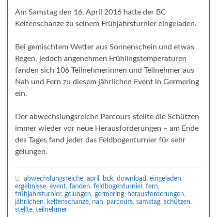
Am Samstag den 16. April 2016 hatte der BC
Keltenschanze zu seinem Frühjahrsturnier eingeladen.
Bei gemischtem Wetter aus Sonnenschein und etwas
Regen, jedoch angenehmen Frühlingstemperaturen
fanden sich 106 Teilnehmerinnen und Teilnehmer aus
Nah und Fern zu diesem jährlichen Event in Germering
ein.
Der abwechslungsreiche Parcours stellte die Schützen
immer wieder vor neue Herausforderungen – am Ende
des Tages fand jeder das Feldbogenturnier für sehr
gelungen.
abwechslungsreiche
,
april
,
bck
,
download
,
eingeladen
,
ergebnisse
,
event
,
fanden
,
feldbogenturnier
,
fern
,
frühjahrsturnier
,
gelungen
,
germering
,
herausforderungen
,
jährlichen
,
keltenschanze
,
nah
,
parcours
,
samstag
,
schützen
,
stellte
,
teilnehmer