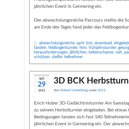
jährlichen Event in Germering ein.
Der abwechslungsreiche Parcours stellte die 
am Ende des Tages fand jeder das Feldbogenturn
abwechslungsreiche
,
april
,
bck
,
download
,
eingelad
fanden
,
feldbogenturnier
,
fern
,
frühjahrsturnier
,
gelun
herausforderungen
,
jährlichen
,
keltenschanze
,
nah
,
pa
schützen
,
stellte
,
teilnehmer
3D BCK Herbstturn
SEP.
29
Von
Robert Underberg
unter
2012
2012
Erich Huber 3D-Gedächtnisturnier Am Samstag
zu seinem Herbstturnier eingeladen. Bei etwas 
Bedingungen fanden sich fast 180 Teilnehmeri
jährlichen Event in Germering ein. Der abwech