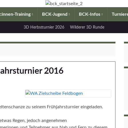
:innen-Training
BCK-Jugend
BCK-Infos
Turnier
3D Herbstturnier 2026
Wilderer 3D Runde
ahrsturnier 2016
ltenschanze zu seinem Frühjahrsturnier eingeladen.
 etwas Regen, jedoch angenehmen
hmerinnen und Teilnehmer aus Nah und Fern zu diesem