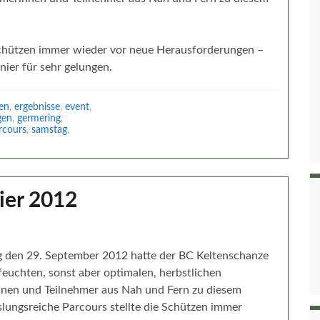
Schützen immer wieder vor neue Herausforderungen –
ier für sehr gelungen.
en
,
ergebnisse
,
event
,
gen
,
germering
,
rcours
,
samstag
,
ier 2012
 den 29. September 2012 hatte der BC Keltenschanze
feuchten, sonst aber optimalen, herbstlichen
nnen und Teilnehmer aus Nah und Fern zu diesem
slungsreiche Parcours stellte die Schützen immer