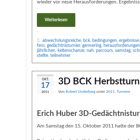
wieder vor neue Herausforderungen. Ergebniss
Weiterlesen
abwechslungsreiche
,
bck
,
bedingungen
,
ergebnisse
fern
,
gedächtnisturnier
,
germering
,
herausforderungen
jährlichen
,
keltenschanze
,
nah
,
parcours
,
samstag
,
sch
stellte
,
teilnehmer
3D BCK Herbstturn
OKT.
17
Von
Robert Underberg
unter
2011
,
Turniere
2011
Erich Huber 3D-Gedächtnistur
Am Samstag den 15. Oktober 2011 hatte der BC