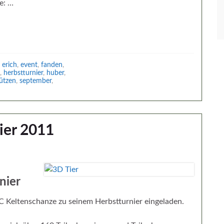
e: …
,
erich
,
event
,
fanden
,
,
herbstturnier
,
huber
,
ützen
,
september
,
ier 2011
nier
 Keltenschanze zu seinem Herbstturnier eingeladen.