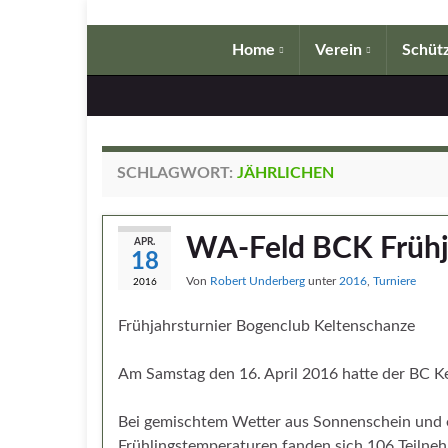
Home
Verein
Schütz
SCHLAGWORT:
JÄHRLICHEN
WA-Feld BCK Frühj
APR.
18
Von
Robert Underberg
unter
2016
,
Turniere
2016
Frühjahrsturnier Bogenclub Keltenschanze
Am Samstag den 16. April 2016 hatte der BC Ke
Bei gemischtem Wetter aus Sonnenschein und
Frühlingstemperaturen fanden sich 106 Teilne