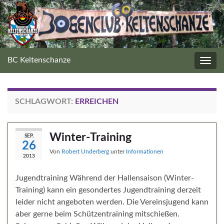
BC Keltenschanze
Navig
umsc
SCHLAGWORT:
ERREICHEN
Winter-Training
SEP.
26
Von
Robert Underberg
unter
Informationen
2013
Jugendtraining Während der Hallensaison (Winter-
Training) kann ein gesondertes Jugendtraining derzeit
leider nicht angeboten werden. Die Vereinsjugend kann
aber gerne beim Schützentraining mitschießen.