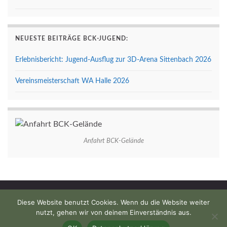
NEUESTE BEITRÄGE BCK-JUGEND:
Erlebnisbericht: Jugend-Ausflug zur 3D-Arena Sittenbach 2026
Vereinsmeisterschaft WA Halle 2026
Anfahrt BCK-Gelände
Impressum
Datenschutzerklärung
Anfahrt
Kontakt
Diese Website benutzt Cookies. Wenn du die Website weiter
nutzt, gehen wir von deinem Einverständnis aus.
© 1958 - 2026 BC Keltenschanze