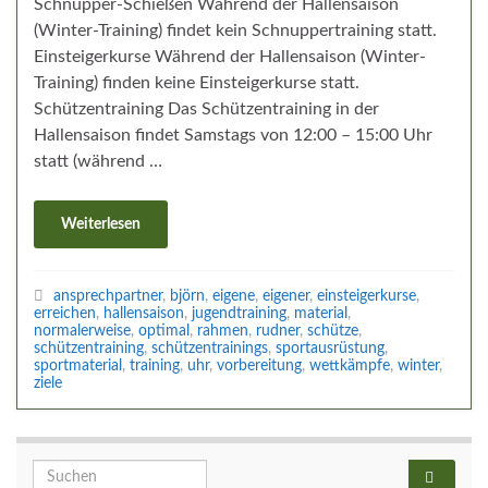
Schnupper-Schießen Während der Hallensaison
(Winter-Training) findet kein Schnuppertraining statt.
Einsteigerkurse Während der Hallensaison (Winter-
Training) finden keine Einsteigerkurse statt.
Schützentraining Das Schützentraining in der
Hallensaison findet Samstags von 12:00 – 15:00 Uhr
statt (während …
Weiterlesen
ansprechpartner
,
björn
,
eigene
,
eigener
,
einsteigerkurse
,
erreichen
,
hallensaison
,
jugendtraining
,
material
,
normalerweise
,
optimal
,
rahmen
,
rudner
,
schütze
,
schützentraining
,
schützentrainings
,
sportausrüstung
,
sportmaterial
,
training
,
uhr
,
vorbereitung
,
wettkämpfe
,
winter
,
ziele
Search for: