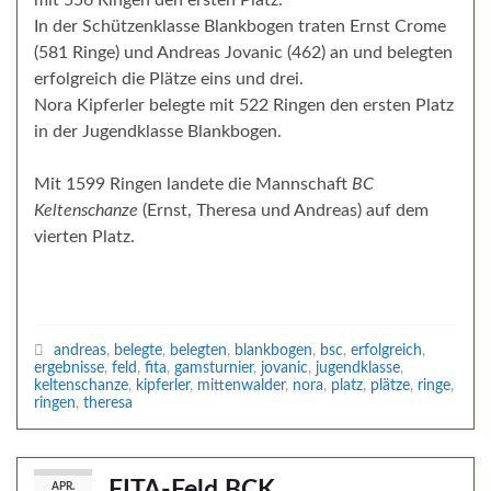
In der Schützenklasse Blankbogen traten Ernst Crome
(581 Ringe) und Andreas Jovanic (462) an und belegten
erfolgreich die Plätze eins und drei.
Nora Kipferler belegte mit 522 Ringen den ersten Platz
in der Jugendklasse Blankbogen.
Mit 1599 Ringen landete die Mannschaft
BC
Keltenschanze
(Ernst, Theresa und Andreas) auf dem
vierten Platz.
andreas
,
belegte
,
belegten
,
blankbogen
,
bsc
,
erfolgreich
,
ergebnisse
,
feld
,
fita
,
gamsturnier
,
jovanic
,
jugendklasse
,
keltenschanze
,
kipferler
,
mittenwalder
,
nora
,
platz
,
plätze
,
ringe
,
ringen
,
theresa
FITA-Feld BCK
APR.