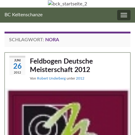
BC Keltenschanze
Navig
umsc
SCHLAGWORT:
NORA
Feldbogen Deutsche
JUNI
26
Meisterschaft 2012
2012
Von
Robert Underberg
unter
2012