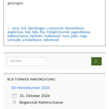
gelungen.
anna
,
bck
,
blankbogen
,
compound
,
damenklasse
,
ergebnisse
,
feld
,
felix
,
fita
,
frühjahrsturnier
,
jugendklasse
,
keltenschanze
,
kipferler
,
mollenkopf
,
nora
,
platz
,
ringe
,
schmalle
,
schülerklasse
,
teilnehmer
Search for:
BCK-TURNIER ANKÜNDIGUNG:
3D Herbstturnier 2026
31. Oktober 2026
Bogenclub Keltenschanze