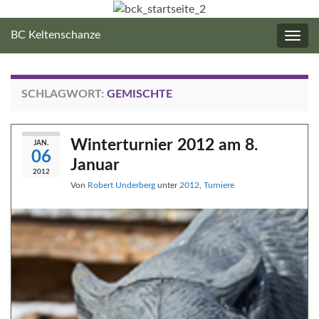
BC Keltenschanze
Navig
umsc
SCHLAGWORT:
GEMISCHTE
Winterturnier 2012 am 8.
JAN.
06
Januar
2012
Von
Robert Underberg
unter
2012
,
Turniere