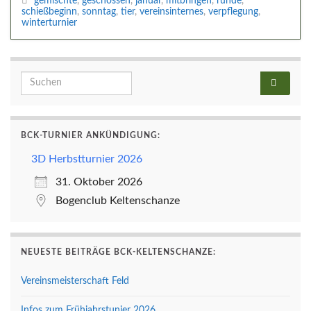
gemischte
,
geschossen
,
januar
,
mitbringen
,
runde
,
schießbeginn
,
sonntag
,
tier
,
vereinsinternes
,
verpflegung
,
winterturnier
Search for:
BCK-TURNIER ANKÜNDIGUNG:
3D Herbstturnier 2026
31. Oktober 2026
Bogenclub Keltenschanze
NEUESTE BEITRÄGE BCK-KELTENSCHANZE:
Vereinsmeisterschaft Feld
Infos zum Frühjahrstunier 2026