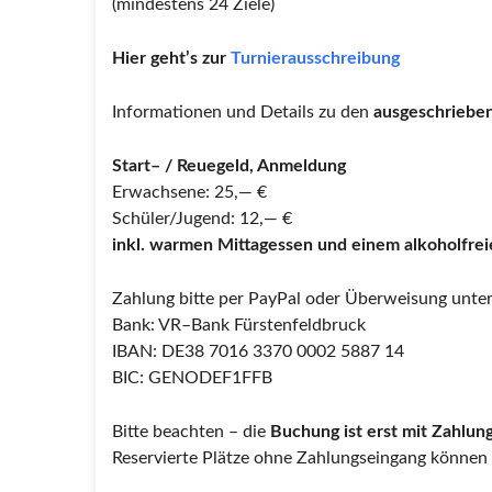
(mindestens 24 Ziele)
Hier geht’s zur
Turnierausschreibung
Informationen und Details zu den
ausgeschriebe
Start
–
/
Reuegeld
, Anmeldung
Erwachsene:
25,
—
€
Schüler/Jugend:
12,
—
€
inkl. warmen Mittagessen und einem alkoholfre
Zahlung bitte per PayPal oder Überweisung unte
Bank: VR
–
Bank Fürstenfeldbruck
IBAN: DE38 7016 3370 0002 5887 14
BIC: GENODEF1FFB
Bitte beachten – die
Buchung ist erst mit Zahlung
Reservierte Plätze ohne Zahlungseingang können