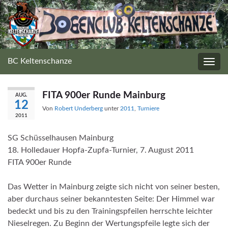
BC Keltenschanze
Navig
umsc
FITA 900er Runde Mainburg
AUG.
12
Von
Robert Underberg
unter
2011
,
Turniere
2011
SG Schüsselhausen Mainburg
18. Holledauer Hopfa-Zupfa-Turnier, 7. August 2011
FITA 900er Runde
Das Wetter in Mainburg zeigte sich nicht von seiner besten,
aber durchaus seiner bekanntesten Seite: Der Himmel war
bedeckt und bis zu den Trainingspfeilen herrschte leichter
Nieselregen. Zu Beginn der Wertungspfeile legte sich der